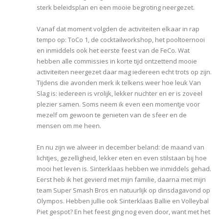
sterk beleidsplan en een mooie begroting neergezet.
Vanaf dat moment volgden de activiteiten elkaar in rap
tempo op: ToCo 1, de cocktailworkshop, het pooltoernooi
en inmiddels ook het eerste feest van de FeCo. Wat
hebben alle commissies in korte tijd ontzettend mooie
activiteiten neergezet daar mag iedereen echt trots op zijn.
Tijdens die avonden merk ik telkens weer hoe leuk Van
Slag is: iedereen is vrolijk, lekker nuchter en er is zoveel
plezier samen. Soms neem ik even een momentje voor
mezelf om gewoon te genieten van de sfeer en de
mensen om me heen.
En nu zijn we alweer in december beland: de maand van
lichtjes, gezelligheid, lekker eten en even stilstaan bij hoe
mooi het leven is. Sinterklaas hebben we inmiddels gehad.
Eerst heb ik het gevierd met mijn familie, daarna met mijn
team Super Smash Bros en natuurlijk op dinsdagavond op
Olympos. Hebben jullie ook Sinterklaas Ballie en Volleybal
Piet gespot? En het feest ging nog even door, want met het