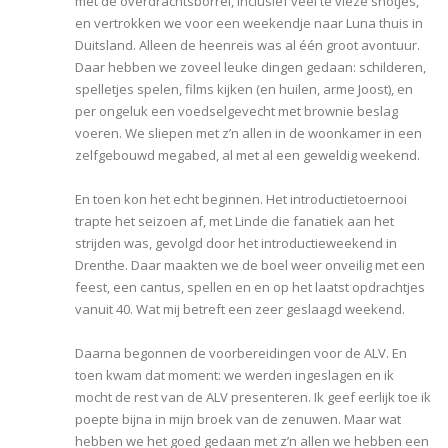
met de overdrachtsborrel, inclusief veel te vieze shotjes,
en vertrokken we voor een weekendje naar Luna thuis in
Duitsland. Alleen de heenreis was al één groot avontuur.
Daar hebben we zoveel leuke dingen gedaan: schilderen,
spelletjes spelen, films kijken (en huilen, arme Joost), en
per ongeluk een voedselgevecht met brownie beslag
voeren. We sliepen met z’n allen in de woonkamer in een
zelfgebouwd megabed, al met al een geweldig weekend.
En toen kon het echt beginnen. Het introductietoernooi
trapte het seizoen af, met Linde die fanatiek aan het
strijden was, gevolgd door het introductieweekend in
Drenthe. Daar maakten we de boel weer onveilig met een
feest, een cantus, spellen en en op het laatst opdrachtjes
vanuit 40. Wat mij betreft een zeer geslaagd weekend.
Daarna begonnen de voorbereidingen voor de ALV. En
toen kwam dat moment: we werden ingeslagen en ik
mocht de rest van de ALV presenteren. Ik geef eerlijk toe ik
poepte bijna in mijn broek van de zenuwen. Maar wat
hebben we het goed gedaan met z’n allen we hebben een