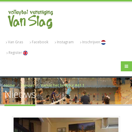
Van Gras
Facebook
Instagram
Inschrijven
Register
Home
Nieuws
Vanuit het bestuur #41.1
Nieuws