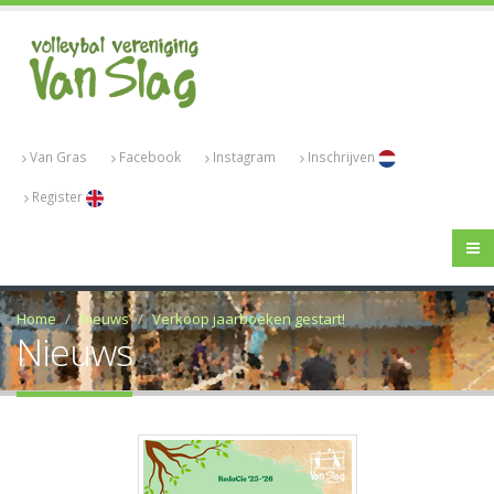
Van Gras
Facebook
Instagram
Inschrijven
Register
Home
Nieuws
Verkoop jaarboeken gestart!
Nieuws