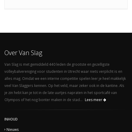
Over Van Slag
Van Slag is met gemiddeld 440 leden de grootste en gezelligste
volleybalvereniging voor studenten in Utrecht waar niets verplicht is en
alles mag. Omdat we een interne competitie spelen leer je heel makkelijk
veel Van Slaggers kennen. Op het veld, maar zeker ook in de kantine. Als
je zin hebt kan je tot in de late uurtjes napraten in het sportcafé van
Olympos of het nog bonter maken in de stad...
Lees meer
INHOUD
Nieuws