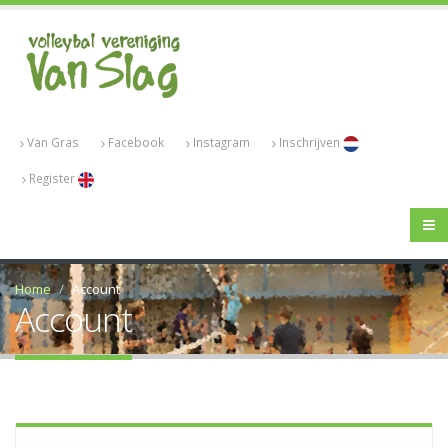
Van Gras
Facebook
Instagram
Inschrijven
Register
Home
Account
Account