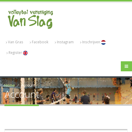
Van Gras
Facebook
Instagram
Inschrijven
Register
Home
Account
Account