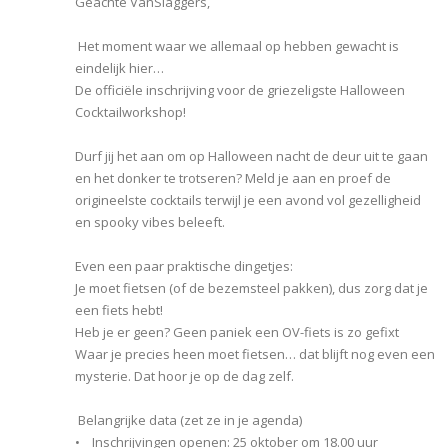
Geachte VanSlaggers,
Het moment waar we allemaal op hebben gewacht is
eindelijk hier…
De officiële inschrijving voor de griezeligste Halloween
Cocktailworkshop!
Durf jij het aan om op Halloween nacht de deur uit te gaan
en het donker te trotseren? Meld je aan en proef de
origineelste cocktails terwijl je een avond vol gezelligheid
en spooky vibes beleeft.
Even een paar praktische dingetjes:
Je moet fietsen (of de bezemsteel pakken), dus zorg dat je
een fiets hebt!
Heb je er geen? Geen paniek een OV-fiets is zo gefixt
Waar je precies heen moet fietsen… dat blijft nog even een
mysterie. Dat hoor je op de dag zelf.
Belangrijke data (zet ze in je agenda)
• Inschrijvingen openen: 25 oktober om 18.00 uur