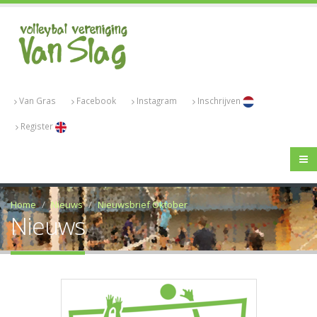
Van Gras
Facebook
Instagram
Inschrijven
Register
Home
Nieuws
Nieuwsbrief Oktober
Nieuws