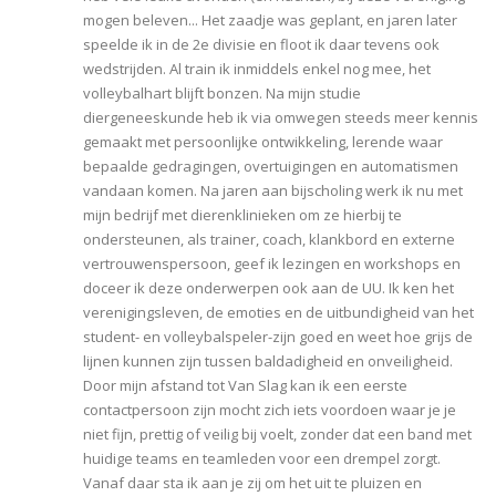
mogen beleven... Het zaadje was geplant, en jaren later
speelde ik in de 2e divisie en floot ik daar tevens ook
wedstrijden. Al train ik inmiddels enkel nog mee, het
volleybalhart blijft bonzen. Na mijn studie
diergeneeskunde heb ik via omwegen steeds meer kennis
gemaakt met persoonlijke ontwikkeling, lerende waar
bepaalde gedragingen, overtuigingen en automatismen
vandaan komen. Na jaren aan bijscholing werk ik nu met
mijn bedrijf met dierenklinieken om ze hierbij te
ondersteunen, als trainer, coach, klankbord en externe
vertrouwenspersoon, geef ik lezingen en workshops en
doceer ik deze onderwerpen ook aan de UU. Ik ken het
verenigingsleven, de emoties en de uitbundigheid van het
student- en volleybalspeler-zijn goed en weet hoe grijs de
lijnen kunnen zijn tussen baldadigheid en onveiligheid.
Door mijn afstand tot Van Slag kan ik een eerste
contactpersoon zijn mocht zich iets voordoen waar je je
niet fijn, prettig of veilig bij voelt, zonder dat een band met
huidige teams en teamleden voor een drempel zorgt.
Vanaf daar sta ik aan je zij om het uit te pluizen en