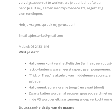
vervolgstappen uit te werken, als je daar behoefte aan
hebt. Je zult mij, samen met mijn mede-VCP’s, regelmatig
zien rondlopen.
Heb je vragen, spreek mij gerust aan!
Email: ajdesterke@gmail.com
Mobiel: 06-21331646
Wist je dat?
Halloween komt van het Keltische Samhain, een oogst-
Jack-o’-lanterns waren eerst rapen, geen pompoenen.
“Trick or Treat” is afgeleid van middeleeuws souling: 
gebeden.
Halloweenkleuren: oranje (oogst) en zwart (dood).
Zwarte katten worden al eeuwen geassocieerd met ma
In de VS wordt er elk jaar genoeg snoep verkocht om i
Duurzaamheidstip van de maand!