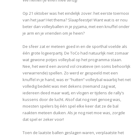
We nemen je even mee terug!
Op 21 oktober was het eindelijk zover: het eerste toernooi
van het jaar! Het thema? Slaapfeestje! Want wat is er nou
beter dan volleyballen in je pyjama, met een knuffel onder
je arm en je vrienden om je heen?
De sfeer zat er meteen goed in en de sporthal voelde als
één grote logeerpartij. De ToCo had natuurlijk niet zomaar
wat gewone potjes volleybal op het programma staan.
Nee, het werd een avond vol creatieve (en soms behoorlijk
verwarrende) spellen. Zo werd er gespeeld met een
knuffel in je hand, was er “hutten”-volleybal waarbij het net
volledig bedekt was met dekens (niemand zag wat,
iedereen deed maar wat), en vlogen er tijdens de rally’s
kussens door de lucht. Alsof dat nog niet genoeg was,
moesten spelers bij één spel elke keer dat ze de bal
raakten meteen duiken. Als je nog niet moe was, zorgde
dat spel er zeker voor!
Toen de laatste ballen geslagen waren, verplaatste het