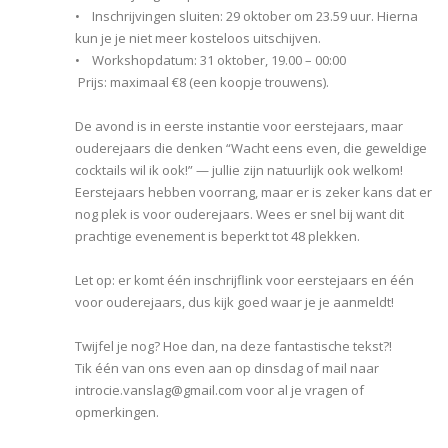
• Inschrijvingen sluiten: 29 oktober om 23.59 uur. Hierna
kun je je niet meer kosteloos uitschijven.
• Workshopdatum: 31 oktober, 19.00 – 00:00
Prijs: maximaal €8 (een koopje trouwens).
De avond is in eerste instantie voor eerstejaars, maar
ouderejaars die denken “Wacht eens even, die geweldige
cocktails wil ik ook!” — jullie zijn natuurlijk ook welkom!
Eerstejaars hebben voorrang, maar er is zeker kans dat er
nog plek is voor ouderejaars. Wees er snel bij want dit
prachtige evenement is beperkt tot 48 plekken.
Let op: er komt één inschrijflink voor eerstejaars en één
voor ouderejaars, dus kijk goed waar je je aanmeldt!
Twijfel je nog? Hoe dan, na deze fantastische tekst?!
Tik één van ons even aan op dinsdag of mail naar
introcie.vanslag@gmail.com voor al je vragen of
opmerkingen.