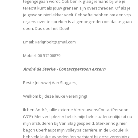
tegengegaan wordt. Ook ben ik graag iemand bij wie je
terecht kunt als jouw grenzen zijn overschreden. Of als je
je gewoon niet lekker voelt. Behoefte hebben om een vcp
ergens over te spreken is al genoeg reden om dat te gaan
doen. Dus doe het! Doei!
Email: Karlijnbolt@gmail.com
Mobiel: 06-57206879
André de Sterke - Contactpersoon extern
Beste (nieuwe) Van Slaggers,
Welkom bij deze leuke vereniging!
Ik ben André, jullie externe VertrouwensContactPersoon
(VCP). Met veel plezier heb ik mijn hele studententijd tot na
mijn afstuderen bij Van Slag gespeeld. Sterker nog, hier
begon überhaupt mijn volleybalcarrière, in de E-poule! Ik
heb vele leuke avonden (en nachten) bij deze vereniging