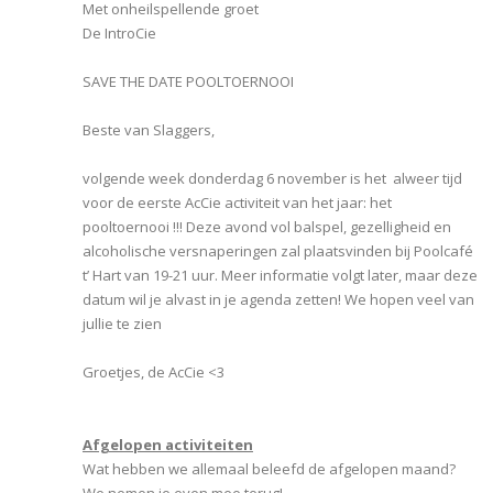
Met onheilspellende groet
De IntroCie
SAVE THE DATE POOLTOERNOOI
Beste van Slaggers,
volgende week donderdag 6 november is het alweer tijd
voor de eerste AcCie activiteit van het jaar: het
pooltoernooi !!! Deze avond vol balspel, gezelligheid en
alcoholische versnaperingen zal plaatsvinden bij Poolcafé
t’ Hart van 19-21 uur. Meer informatie volgt later, maar deze
datum wil je alvast in je agenda zetten! We hopen veel van
jullie te zien
Groetjes, de AcCie <3
Afgelopen activiteiten
Wat hebben we allemaal beleefd de afgelopen maand?