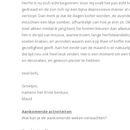
Herfst is nu toch echt begonnen. Voor mij voelt het pas écht he
gedraaid en de zon zich op een bijna depressieve manier al 
verstopt. Dan merk je dat de dagen korter worden, de avonden
misschien een tikje somber, afhankelijk van hoe je erin zit. O
(niet alleen omdat ik jarig ben). De bomen kleuren dan allema
het is de tijd van knusse, warme truien, lange herfstwandeli
voeten kraken, en avonden waarin een kop thee of koffie ine
gezelligheid geeft. Aan het einde van de maand is er natuurlij
die tijd nou ook heel leuk vinden. Het is een moment om een b
en decoraties, en gewoon plezier te hebben.
Veel liefs,
Groetjes,
namens het 41ste bestuur,
Maud
Aankomende activiteiten
Wat kun je de aankomende weken verwachten?