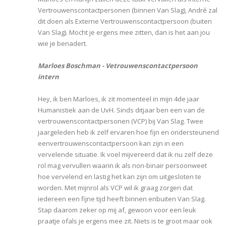
Vertrouwenscontactpersonen (binnen Van Slag), André zal
dit doen als Externe Vertrouwenscontactpersoon (buiten
Van Slag). Mocht je ergens mee zitten, dan is het aan jou
wie je benadert.
Marloes Boschman - Vetrouwenscontactpersoon
intern
Hey, ik ben Marloes, ik zit momenteel in mijn 4de jaar
Humanistiek aan de UvH. Sinds ditjaar ben een van de
vertrouwenscontactpersonen (VCP) bij Van Slag. Twee
jaargeleden heb ik zelf ervaren hoe fijn en ondersteunend
eenvertrouwenscontactpersoon kan zijn in een
vervelende situatie. Ik voel mijvereerd dat ik nu zelf deze
rol mag vervullen waarin ik als non-binair persoonweet
hoe vervelend en lastig het kan zijn om uitgesloten te
worden. Met mijnrol als VCP wil ik graag zorgen dat
iedereen een fijne tijd heeft binnen enbuiten Van Slag.
Stap daarom zeker op mij af, gewoon voor een leuk
praatje ofals je ergens mee zit. Niets is te groot maar ook