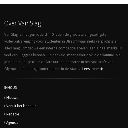
Over Van Slag
Van Slag is met gemiddeld 440 leden de grootste en gezelligste
volleybalvereniging voor studenten in Utrecht waar niets verplicht is en
alles mag. Omdat we een interne competitie spelen leer je heel makkelijk
veel Van Slaggers kennen. Op het veld, maar zeker ook in de kantine. Als
je zin hebt kan je tot in de late uurtjes napraten in het sportcafé van
Olympos of het nog bonter maken in de stad...
Lees meer
INHOUD
Nieuws
Vanuit het bestuur
Redacie
Agenda