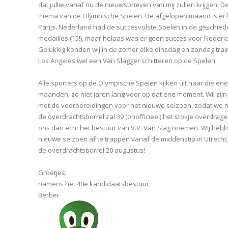
dat jullie vanaf nu de nieuwsbrieven van mij zullen krijgen. D
thema van de Olympische Spelen. De afgelopen maand is er h
Parijs. Nederland had de succesvolste Spelen in de geschie
medailles (15!), maar helaas was er geen succes voor Nederla
Gelukkig konden wij in de zomer elke dinsdag en zondag traine
Los Angeles wel een Van Slagger schitteren op de Spelen.
Alle sporters op de Olympische Spelen kijken uit naar die en
maanden, zo niet jaren lang voor op dat ene moment. Wij zij
met de voorbereidingen voor het nieuwe seizoen, zodat we ni
de overdrachtsborrel zal 39 (onofficieel) het stokje overdra
ons dan echt het bestuur van V.V. Van Slag noemen. Wij hebbe
nieuwe seizoen af te trappen vanaf de middenstip in Utrecht,
de overdrachtsborrel 20 augustus!
Groetjes,
namens het 40e kandidaatsbestuur,
Berber