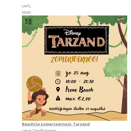
Liefs,
KB40
BeachCie zomertoernooi: Tarzand
Lieve Zandhappers,