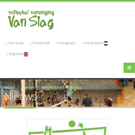
Van Gras
Facebook
Instagram
Inschrijven
Register
Home
Nieuws
Nieuwsbrief Augustus
Nieuws