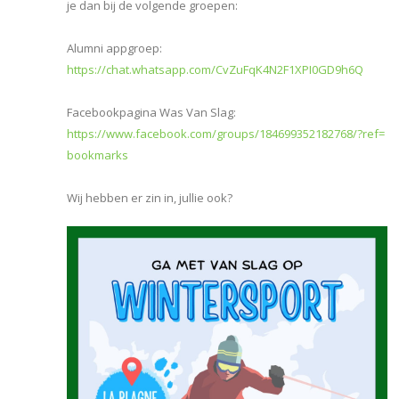
je dan bij de volgende groepen:
Alumni appgroep:
https://chat.whatsapp.com/
CvZuFqK4N2F1XPI0GD9h6Q
Facebookpagina Was Van Slag:
https://www.facebook.com/
groups/184699352182768/?ref=
bookmarks
Wij hebben er zin in, jullie ook?