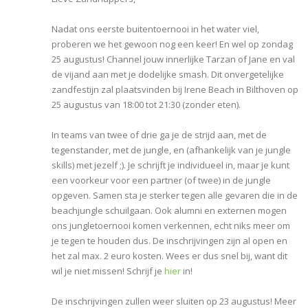
Nadat ons eerste buitentoernooi in het water viel,
proberen we het gewoon nog een keer! En wel op zondag
25 augustus! Channel jouw innerlijke Tarzan of Jane en val
de vijand aan met je dodelijke smash. Dit onvergetelijke
zandfestijn zal plaatsvinden bij Irene Beach in Bilthoven op
25 augustus van 18:00 tot 21:30 (zonder eten).
In teams van twee of drie ga je de strijd aan, met de
tegenstander, met de jungle, en (afhankelijk van je jungle
skills) met jezelf ;). Je schrijft je individueel in, maar je kunt
een voorkeur voor een partner (of twee) in de jungle
opgeven. Samen sta je sterker tegen alle gevaren die in de
beachjungle schuilgaan. Ook alumni en externen mogen
ons jungletoernooi komen verkennen, echt niks meer om
je tegen te houden dus. De inschrijvingen zijn al open en
het zal max. 2 euro kosten. Wees er dus snel bij, want dit
wil je niet missen! Schrijf je
hier
in!
De inschrijvingen zullen weer sluiten op 23 augustus! Meer