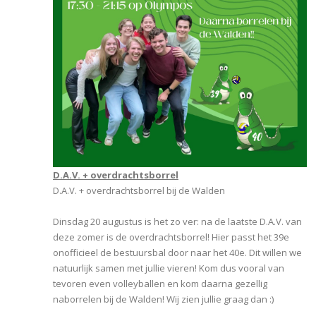
D.A.V. + overdrachtsborrel
D.A.V. + overdrachtsborrel bij de Walden
Dinsdag 20 augustus is het zo ver: na de laatste D.A.V. van
deze zomer is de overdrachtsborrel! Hier passt het 39e
onofficieel de bestuursbal door naar het 40e. Dit willen we
natuurlijk samen met jullie vieren! Kom dus vooral van
tevoren even volleyballen en kom daarna gezellig
naborrelen bij de Walden! Wij zien jullie graag dan :)