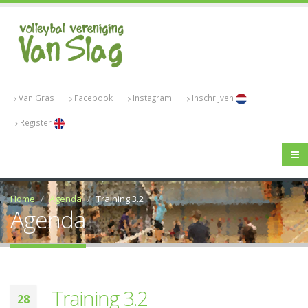
Van Gras
Facebook
Instagram
Inschrijven
Register
Home
Agenda
Training 3.2
Agenda
Training 3.2
28