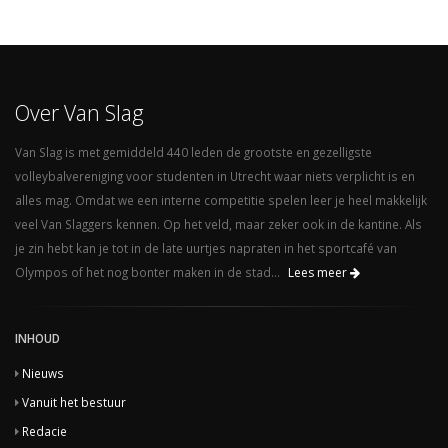
Over Van Slag
Van Slag is met gemiddeld 440 leden de grootste en gezelligste
volleybalvereniging voor studenten in Utrecht waar niets verplicht is en
alles mag. Omdat we een interne competitie spelen leer je heel makkelijk
veel Van Slaggers kennen. Op het veld, maar zeker ook in de kantine. Als
je zin hebt kan je tot in de late uurtjes napraten in het sportcafé van
Olympos of het nog bonter maken in de stad...
Lees meer
INHOUD
Nieuws
Vanuit het bestuur
Redacie