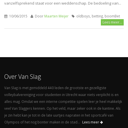
vanzelfsprekend staat voor een weddenschap. De bedoeling van...
10/06/2015
Door
Maarten Meijer
oldboys, betting, boomBet
Lees meer...
Over Van Slag
Van Slag is met gemiddeld 440 leden de grootste en gezelligste
volleybalvereniging voor studenten in Utrecht waar niets verplicht is en
alles mag. Omdat we een interne competitie spelen leer je heel makkelijk
veel Van Slaggers kennen. Op het veld, maar zeker ook in de kantine. Als
je zin hebt kan je tot in de late uurtjes napraten in het sportcafé van
Olympos of het nog bonter maken in de stad...
Lees meer