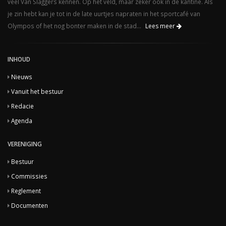
veel Van Slaggers kennen. Op het veld, maar zeker ook in de kantine. Als
je zin hebt kan je tot in de late uurtjes napraten in het sportcafé van
Olympos of het nog bonter maken in de stad...
Lees meer
INHOUD
Nieuws
Vanuit het bestuur
Redacie
Agenda
VERENIGING
Bestuur
Commissies
Reglement
Documenten