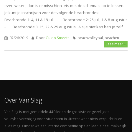
even weten, dan is er misschien iets met de schema's op te lossen.
Je kunt je inschrijven voor de volgende beachrondes: -
Beachronde 1: 4, 11 & 18 juli - Beachronde 2: 25 juli, 1 & 8 augustus
- Beachronde 3: 15, 22 & 29 augustus Als je niet kan ben je zelf...
07/26/2019
Door
Guido Smeets
beachvolleybal, beachen
Lees meer...
Over Van Slag
Van Slag is met gemiddeld 440 leden de grootste en gezelligste
volleybalvereniging voor studenten in Utrecht waar niets verplicht is en
alles mag. Omdat we een interne competitie spelen leer je heel makkelijk