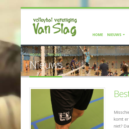
HOME
NIEUWS
Home
Nieuws
Nieuws
Best
Misschie
komt er 
niet? Da