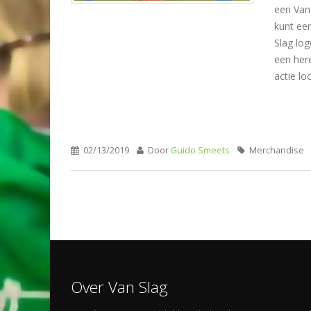
een Van 
kunt een
Slag log
een here
actie lo
02/13/2019
Door
Guido Smeets
Merchandise
Over Van Slag