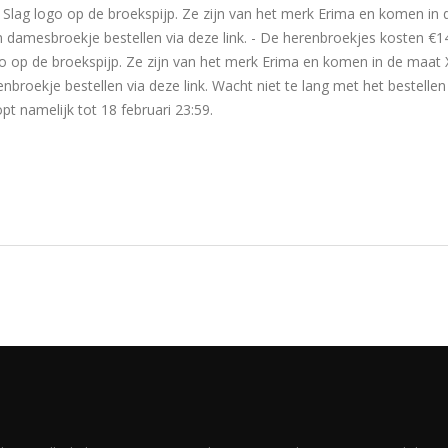
Slag logo op de broekspijp. Ze zijn van het merk Erima en komen in 
 damesbroekje bestellen via deze link. - De herenbroekjes kosten €14
o op de broekspijp. Ze zijn van het merk Erima en komen in de maat 
nbroekje bestellen via deze link. Wacht niet te lang met het bestelle
opt namelijk tot 18 februari 23:59.