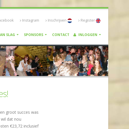
acebook
Instagram
Inschrijven
Register
VAN SLAG
SPONSORS
CONTACT
INLOGGEN
es!
een groot succes was
 wil dat nou
sten €23,72 inclusief