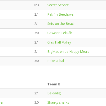
0:3
Secret Service
2:1
Pak 'm Beethoven
2:1
Sets on the Beach
3:0
Gewoon Lekkâh
2:1
Glas Half Volley
2:1
BigMac en de Happy Meals
3:0
Poke-a-ball
Team B
2:1
Baldadig
her
3:0
Shanky sharks