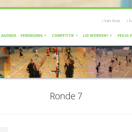
Van Gras
F
AGENDA
VERENIGING
COMPETITIE
LID WORDEN?
VEILIG 
Ronde 7