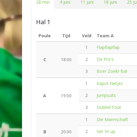
28 mei
4 juni
11 juni
18 juni
25 ju
Hal 1
Poule
Tijd
Veld
Team A
1
Flapflapflap
2
De Pro's
C
18:00
3
Boer Zoekt Bal
1
Kapot Netjes
2
Jumpsuits
A
19:00
3
Dubbel Fout
1
Die Mannschaft
2
Set 'm up
B
20:00