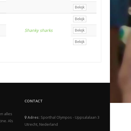
Bekijk
Bekijk
Shanky sharks
Bekijk
Bekijk
CONTACT
en alles
Adres:
Sporthal Olympos - Uppsalalaan 3
ine. Als
Utrecht, Nederland