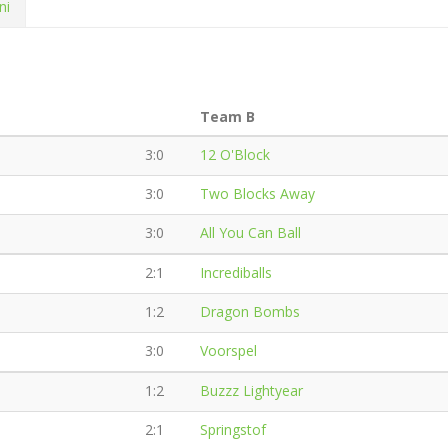
ni
Team B
3:0
12 O'Block
3:0
Two Blocks Away
3:0
All You Can Ball
2:1
Incrediballs
1:2
Dragon Bombs
3:0
Voorspel
1:2
Buzzz Lightyear
2:1
Springstof