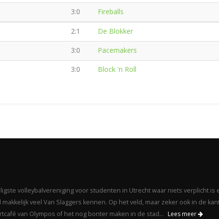
e
3:0
Fireballs
2:1
De Blokker
3:0
Pacemakers
3:0
Block 'n Roll
gste volleybalvereniging voor studenten in Utrecht waar niets verplicht is 
makkelijk veel Van Slaggers kennen. Op het veld, maar zeker ook in de kant
portcafé van Olympos of het nog bonter maken in de stad...
Lees meer