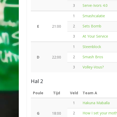
3
Serve-Ivors 4.0
1
Smashcalatie
2
Sets Bomb
E
21:00
3
At Your Service
1
Steenblock
2
Smash Bros
D
22:00
3
Volley-Vous?
Hal 2
Poule
Tijd
Veld
Team A
1
Hakuna Maballa
2
How I set your mot
G
18:00