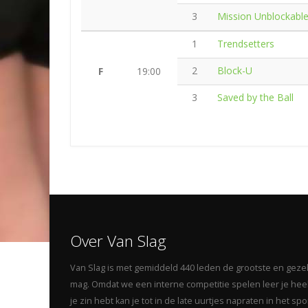
3
Mission Unblockabl
1
Trendsetters
2
Block-U
F
19:00
3
Saved by the Ball
Over Van Slag
Van Slag is met gemiddeld 440 leden de grootste en gezelli
mag. Omdat we een interne competitie spelen leer je heel 
je zin hebt kan je tot in de late uurtjes napraten in het s